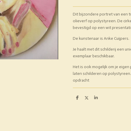
Dit bijzondere portret van een 
olieverf op polystyreen. De cirk
bevestigd op een wit presentat
De kunstenaar is Anke Cuijpers.
Je haalt met dit schilderij een un
exemplaar beschikbaar.
Het is ook mogelijk om je eigen 
laten schilderen op polystyreen. K
opdracht
D
D
S
e
e
h
l
e
a
e
l
r
n
e