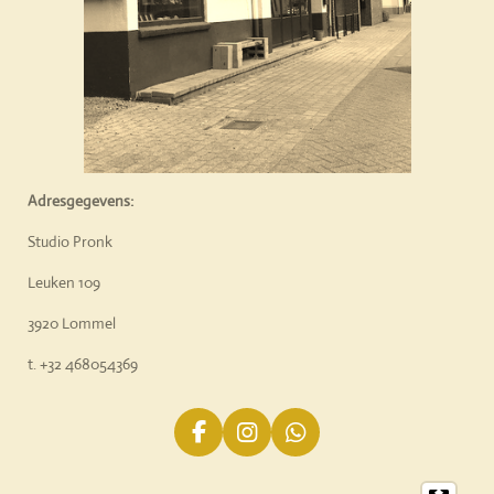
Adresgegevens:
Studio Pronk
Leuken 109
3920 Lommel
t. +32 468054369
F
I
W
a
n
h
c
s
a