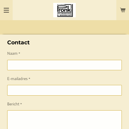
Ga
direct
naar
de
hoofdinhoud
Contact
Naam *
E-mailadres *
Bericht *